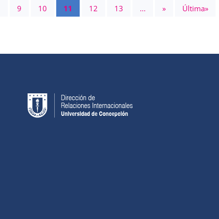
.
9
10
11
12
13
...
»
Última»