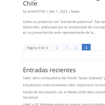
Chile
by
arielhf2103
|
Dec 1, 2023
|
News
Como un producto con “tremendo potencial”, fue des
Desarrollo, elaborado por la Universidad de Concepc
en su presentación ante representante de la...
Página 3 de 3
«
1
2
3
Entradas recientes
UdeC abre convocatoria del Fondo “Aulas Globales” p
Estudiantes internacionales UdeC exploraron la histo
Fondo de Vinculación con el Medio 2026 abre convoca
territorial
UdeC y UC Berkeley exploran nuevas oportunidades