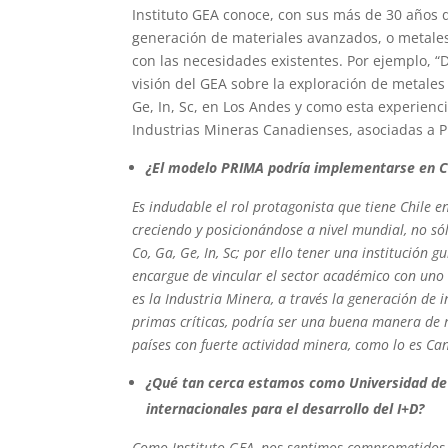
Instituto GEA conoce, con sus más de 30 años d
generación de materiales avanzados, o metales
con las necesidades existentes. Por ejemplo, “
visión del GEA sobre la exploración de metales
Ge, In, Sc, en Los Andes y como esta experienc
Industrias Mineras Canadienses, asociadas a P
¿El modelo PRIMA podría implementarse en C
Es indudable el rol protagonista que tiene Chile en
creciendo y posicionándose a nivel mundial, no só
Co, Ga, Ge, In, Sc; por ello tener una institución
encargue de vincular el sector académico con uno
es la Industria Minera, a través la generación de 
primas críticas, podría ser una buena manera de r
países con fuerte actividad minera, como lo es Ca
¿Qué tan cerca estamos como Universidad de i
internacionales para el desarrollo del I+D?
Como Instituto GEA, nos sentimos comprometidos y