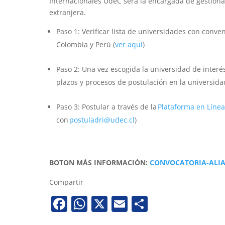
Internacionales UdeC será la encargada de gestiona
extranjera.
Paso 1: Verificar lista de universidades con conve
Colombia y Perú (
ver aquí
)
Paso 2: Una vez escogida la universidad de interé
plazos y procesos de postulación en la universida
Paso 3: Postular a través de la
Plataforma en Línea
con
postuladri@udec.cl
)
BOTON MÁS INFORMACIÓN:
CONVOCATORIA-ALIAN
Compartir
Facebook
WhatsApp
X
Email
Share