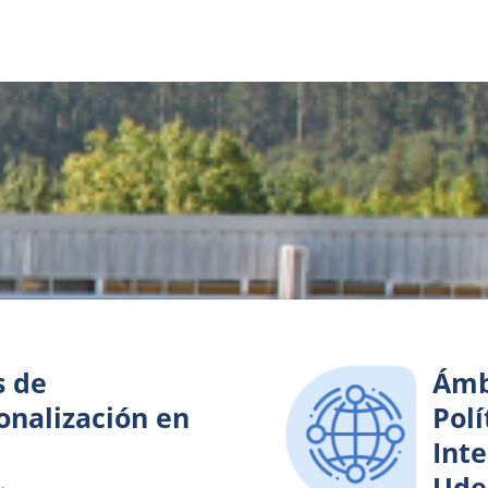
s de
Ámb
onalización en
Polí
Int
Ude