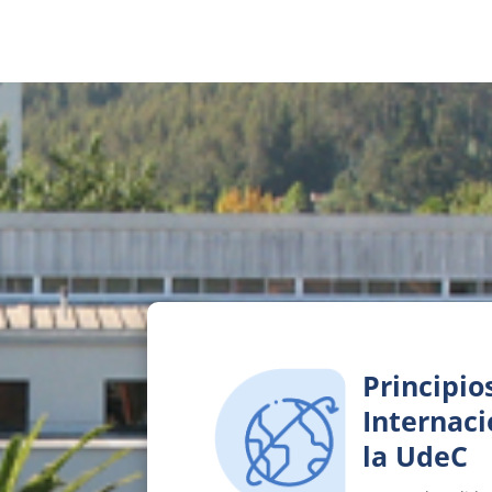
Principio
Internaci
la UdeC