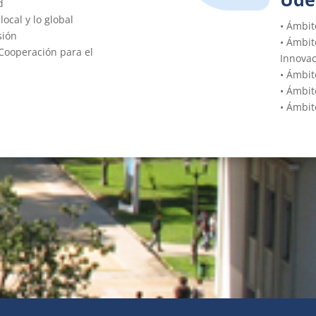
d
local y lo global
• Ámbi
sión
• Ámbit
y Cooperación para el
Innovac
• Ámbit
• Ámbit
• Ámbit