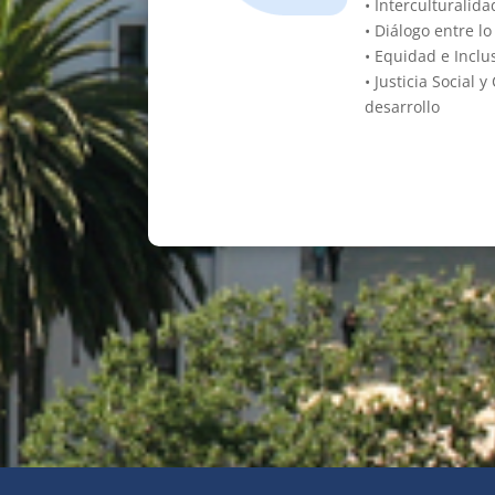
• Interculturalida
• Diálogo entre lo 
• Equidad e Inclu
• Justicia Social 
desarrollo