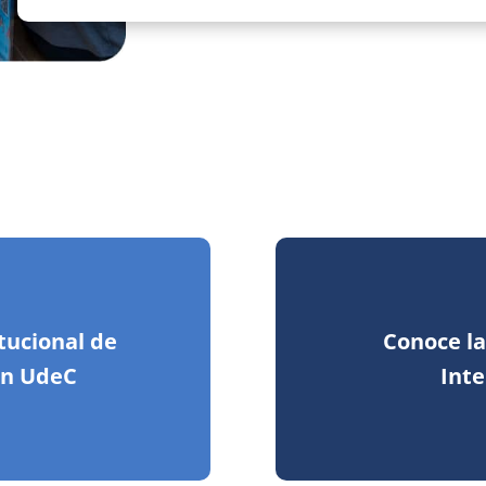
itucional de
Conoce la
ón UdeC
Inte