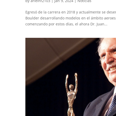
by
arielhf2103
|
Jan 9, 2024
|
Noticias
Egresó de la carrera en 2018 y actualmente se dese
Boulder desarrollando modelos en el ámbito aeroesp
comenzando por estos días, el ahora Dr. Juan...