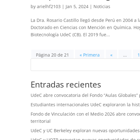
by
arielhf2103
|
Jan 5, 2024
|
Noticias
La Dra. Rosario Castillo llegó desde Perú en 2004 a
Doctorado en Ciencias con Mención en Química. Hoy,
Biotecnología UdeC (CB). El 2019 fue...
Página 20 de 21
« Primera
«
...
1
Entradas recientes
UdeC abre convocatoria del Fondo “Aulas Globales” p
Estudiantes internacionales UdeC exploraron la histo
Fondo de Vinculación con el Medio 2026 abre convoca
territorial
UdeC y UC Berkeley exploran nuevas oportunidades
UdeC y UQTR proyectan nuevas oportunidades de c