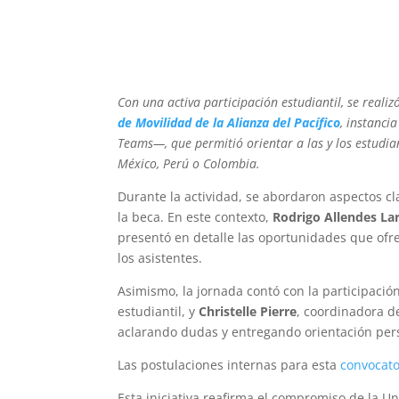
Con una activa participación estudiantil, se realiz
de Movilidad de la Alianza del Pacífico
, instanci
Teams—, que permitió orientar a las y los estudi
México, Perú o Colombia.
Durante la actividad, se abordaron aspectos cla
la beca. En este contexto,
Rodrigo Allendes La
presentó en detalle las oportunidades que ofre
los asistentes.
Asimismo, la jornada contó con la participació
estudiantil, y
Christelle Pierre
, coordinadora d
aclarando dudas y entregando orientación perso
Las postulaciones internas para esta
convocato
Esta iniciativa reafirma el compromiso de la U