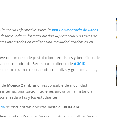
ó la charla informativa sobre la
XVII Convocatoria de Becas
a desarrollada en formato híbrido —presencial y a través de
antes interesados en realizar una movilidad académica en
ve del proceso de postulación, requisitos y beneficios de
ra
, coordinador de Becas para chilenos de
AGCID
,
ce el programa, resolviendo consultas y guiando a las y
n de
Mónica Zambrano
, responsable de movilidad
e internacionalización, quienes apoyaron la instancia
nalizada a las y los estudiantes.
ria
se encuentran abiertas hasta el
30 de abril.
niversidad de Concepción con la internacionalización del