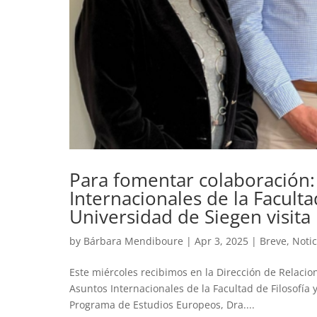
Para fomentar colaboración:
Internacionales de la Facultad
Universidad de Siegen visit
by
Bárbara Mendiboure
|
Apr 3, 2025
|
Breve
,
Notic
Este miércoles recibimos en la Dirección de Relacio
Asuntos Internacionales de la Facultad de Filosofía 
Programa de Estudios Europeos, Dra....