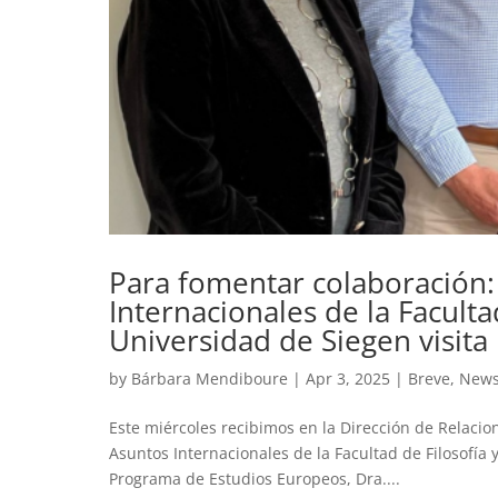
Para fomentar colaboración:
Internacionales de la Facultad
Universidad de Siegen visit
by
Bárbara Mendiboure
|
Apr 3, 2025
|
Breve
,
New
Este miércoles recibimos en la Dirección de Relacio
Asuntos Internacionales de la Facultad de Filosofía 
Programa de Estudios Europeos, Dra....