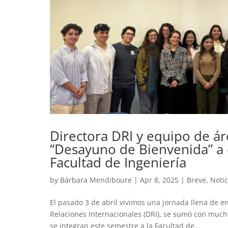
Directora DRI y equipo de ár
“Desayuno de Bienvenida” a e
Facultad de Ingeniería
by
Bárbara Mendiboure
|
Apr 8, 2025
|
Breve
,
Notic
El pasado 3 de abril vivimos una jornada llena de 
Relaciones Internacionales (DRI), se sumó con much
se integran este semestre a la Facultad de...