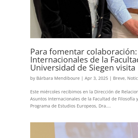
Para fomentar colaboración:
Internacionales de la Facultad
Universidad de Siegen visit
by
Bárbara Mendiboure
|
Apr 3, 2025
|
Breve
,
Notic
Este miércoles recibimos en la Dirección de Relacio
Asuntos Internacionales de la Facultad de Filosofía 
Programa de Estudios Europeos, Dra....