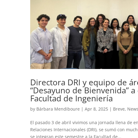
Directora DRI y equipo de ár
“Desayuno de Bienvenida” a e
Facultad de Ingeniería
by
Bárbara Mendiboure
|
Apr 8, 2025
|
Breve
,
New
El pasado 3 de abril vivimos una jornada llena de 
Relaciones Internacionales (DRI), se sumó con much
se integran este semestre a la Facultad de...