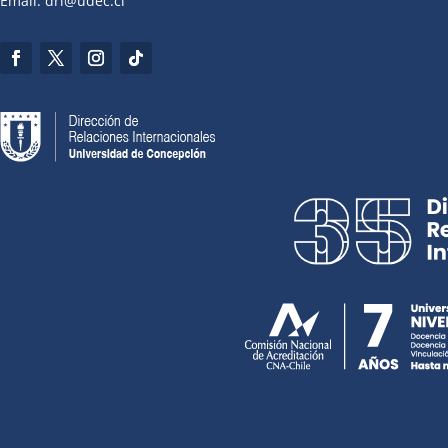
Email: dri@udec.cl