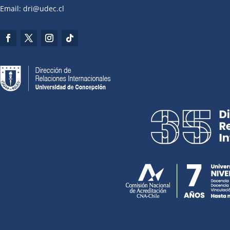
Email: dri@udec.cl